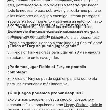
azul, pertenecerás a uno de ellos y tendrás que hacer
todo lo necesario para sobrevivir y aniquilar uno por uno
a los miembros del equipo enemigo. Intenta proteger tu
espalda en todo momento y atraviesa un entorno infinito
¿Podemos jugar Fields of Fury en móviles?
mientras desbloqueas todas las armas disponibles.
No, Fields of Fury está diseñado para jugarse en
¿Conseguirás capturar todas las banderas enemigas a
ordenadores con teclado o ratón.
tiempo mientras causas mucho daño a tus oponentes?
¡Pásalo en grande jugando a este juego aquí en Y8.com!
¿Fields of Fury se puede jugar gratis?
Sí, Fields of Fury es gratis para jugar en Y8 y se ejecuta
directamente en tu navegador.
¿Podemos jugar Fields of Fury en pantalla
completa?
Sí, Fields of Fury se puede jugar en pantalla completa
para una experiencia más inmersiva.
¿Qué juegos podemos probar después?
Explora más juegos en nuestra sección
Juegos io
y
descubre títulos populares como
Happy Snakes
,
Hole io