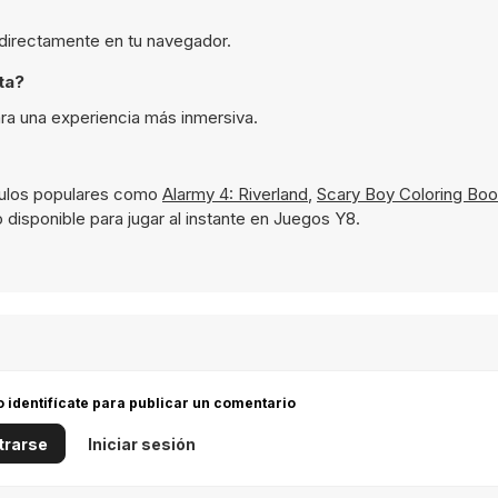
a directamente en tu navegador.
ta?
ara una experiencia más inmersiva.
tulos populares como
Alarmy 4: Riverland
,
Scary Boy Coloring Bo
 disponible para jugar al instante en Juegos Y8.
 o identifícate para publicar un comentario
trarse
Iniciar sesión