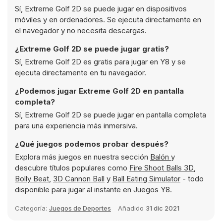
Sí, Extreme Golf 2D se puede jugar en dispositivos
móviles y en ordenadores. Se ejecuta directamente en
el navegador y no necesita descargas.
¿Extreme Golf 2D se puede jugar gratis?
Sí, Extreme Golf 2D es gratis para jugar en Y8 y se
ejecuta directamente en tu navegador.
¿Podemos jugar Extreme Golf 2D en pantalla
completa?
Sí, Extreme Golf 2D se puede jugar en pantalla completa
para una experiencia más inmersiva.
¿Qué juegos podemos probar después?
Explora más juegos en nuestra sección
Balón
y
descubre títulos populares como
Fire Shoot Balls 3D
,
Bolly Beat
,
3D Cannon Ball
y
Ball Eating Simulator
- todo
disponible para jugar al instante en Juegos Y8.
Categoría:
Juegos de Deportes
Añadido
31 dic 2021