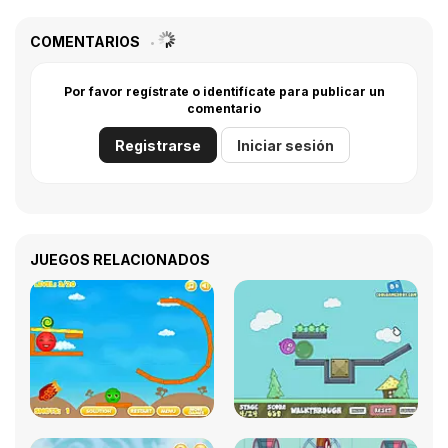
COMENTARIOS
Por favor regístrate o identifícate para publicar un
comentario
Registrarse
Iniciar sesión
JUEGOS RELACIONADOS