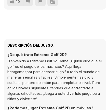
10
DESCRIPCIÓN DEL JUEGO:
¿De qué trata Extreme Golf 2D?
Bienvenido a Extreme Golf 2d Game. ¿Quién dice que el
golf es el juego de los más ricos? Aquí llega
bestgamespot para acercar el golf a todo el mundo de
maneras sencillas y fáciles. Simplemente haz clic y
suelta el puntero del ratón para completar el nivel. Pero
en los niveles siguientes, tendrás que enfrentarte a
algunas dificultades. ¡Juega a este divertido juego para
niños y diviértete!
¿Podemos jugar Extreme Golf 2D en móviles?