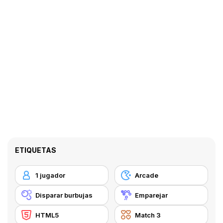
ETIQUETAS
1 jugador
Arcade
Disparar burbujas
Emparejar
HTML5
Match 3