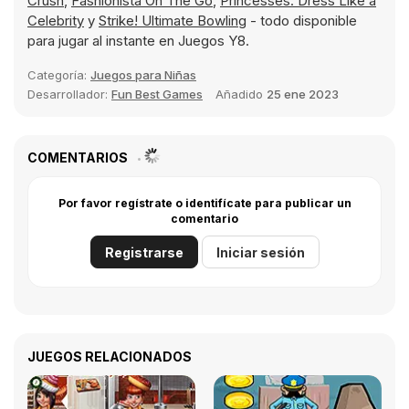
Crush
,
Fashionista On The Go
,
Princesses: Dress Like a
Celebrity
y
Strike! Ultimate Bowling
- todo disponible
para jugar al instante en Juegos Y8.
Categoría:
Juegos para Niñas
Desarrollador:
Fun Best Games
Añadido
25 ene 2023
COMENTARIOS
Por favor regístrate o identifícate para publicar un
comentario
Registrarse
Iniciar sesión
JUEGOS RELACIONADOS