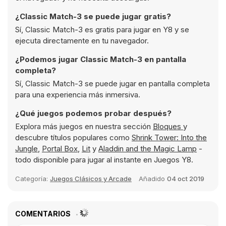
¿Classic Match-3 se puede jugar gratis?
Sí, Classic Match-3 es gratis para jugar en Y8 y se
ejecuta directamente en tu navegador.
¿Podemos jugar Classic Match-3 en pantalla
completa?
Sí, Classic Match-3 se puede jugar en pantalla completa
para una experiencia más inmersiva.
¿Qué juegos podemos probar después?
Explora más juegos en nuestra sección
Bloques
y
descubre títulos populares como
Shrink Tower: Into the
Jungle
,
Portal Box
,
Lit
y
Aladdin and the Magic Lamp
-
todo disponible para jugar al instante en Juegos Y8.
Categoría:
Juegos Clásicos y Arcade
Añadido
04 oct 2019
COMENTARIOS