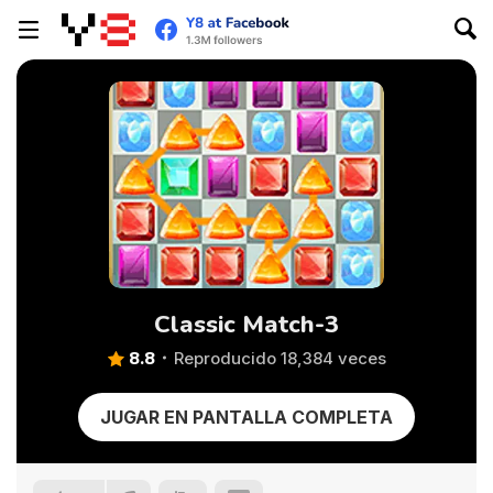
Classic Match-3
8.8
Reproducido 18,384 veces
JUGAR EN PANTALLA COMPLETA