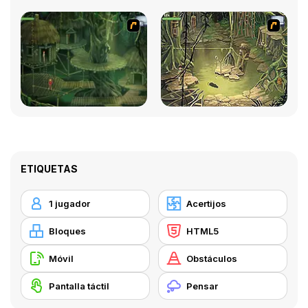
ETIQUETAS
1 jugador
Acertijos
Bloques
HTML5
Móvil
Obstáculos
Pantalla táctil
Pensar