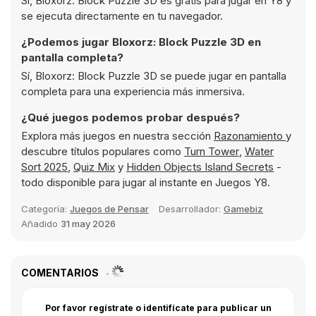
Sí, Bloxorz: Block Puzzle 3D es gratis para jugar en Y8 y
se ejecuta directamente en tu navegador.
¿Podemos jugar Bloxorz: Block Puzzle 3D en
pantalla completa?
Sí, Bloxorz: Block Puzzle 3D se puede jugar en pantalla
completa para una experiencia más inmersiva.
¿Qué juegos podemos probar después?
Explora más juegos en nuestra sección
Razonamiento
y
descubre títulos populares como
Turn Tower
,
Water
Sort 2025
,
Quiz Mix
y
Hidden Objects Island Secrets
-
todo disponible para jugar al instante en Juegos Y8.
Categoría:
Juegos de Pensar
Desarrollador:
Gamebiz
Añadido
31 may 2026
COMENTARIOS
Por favor regístrate o identifícate para publicar un