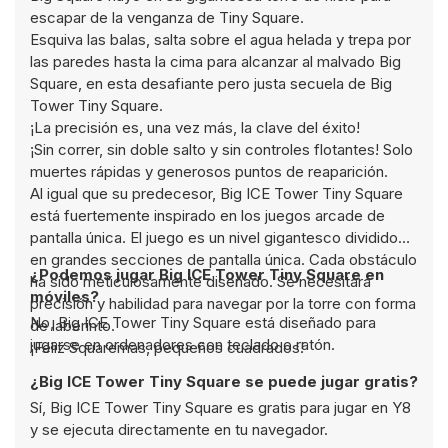
escapar de la venganza de Tiny Square.
Esquiva las balas, salta sobre el agua helada y trepa por
las paredes hasta la cima para alcanzar al malvado Big
Square, en esta desafiante pero justa secuela de Big
Tower Tiny Square.
¡La precisión es, una vez más, la clave del éxito!
¡Sin correr, sin doble salto y sin controles flotantes! Solo
muertes rápidas y generosos puntos de reaparición.
Al igual que su predecesor, Big ICE Tower Tiny Square
está fuertemente inspirado en los juegos arcade de
pantalla única. El juego es un nivel gigantesco dividido
en grandes secciones de pantalla única. Cada obstáculo
¿Podemos jugar Big ICE Tower Tiny Square en
ha sido meticulosamente diseñado. Se necesitará
móviles?
precisión y habilidad para navegar por la torre con forma
No, Big ICE Tower Tiny Square está diseñado para
de laberinto.
jugarse en ordenadores con teclado o ratón.
¡Feliz Squaremas, pequeños cuadrados!
¿Big ICE Tower Tiny Square se puede jugar gratis?
Sí, Big ICE Tower Tiny Square es gratis para jugar en Y8
y se ejecuta directamente en tu navegador.