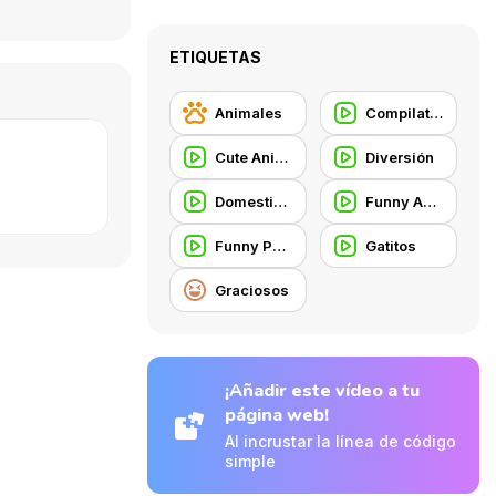
ETIQUETAS
Animales
Compilation
Cute Animal
Diversión
Domestic Animal
Funny Animal
Funny People
Gatitos
Graciosos
¡Añadir este vídeo a tu
página web!
Al incrustar la línea de código
simple