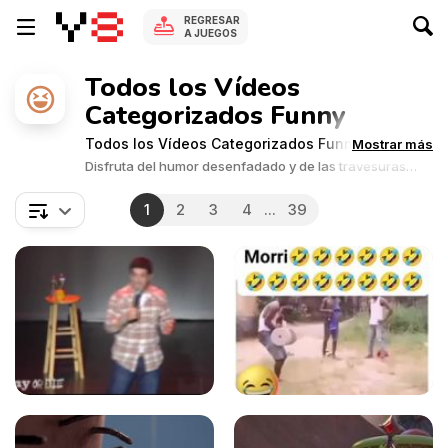
REGRESAR
A JUEGOS
Todos los Vídeos
Categorizados Funny
Todos los Vídeos Categorizados Funny
Mostrar más
Disfruta del humor desenfadado y de las travesuras
más divertidas en una variedad de juegos divertidos.
1
2
3
4
...
39