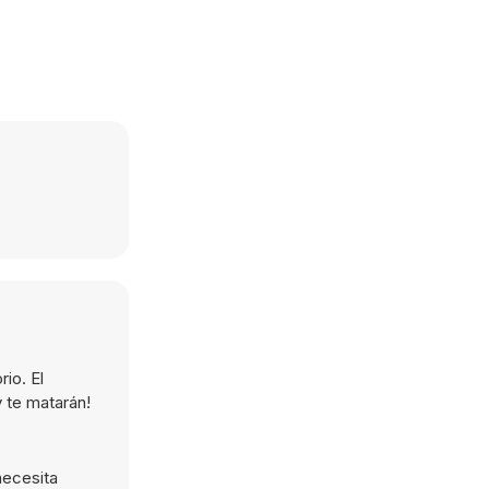
io. El
y te matarán!
necesita