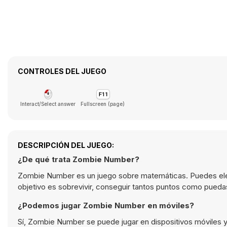
CONTROLES DEL JUEGO
Interact/Select answer
Fullscreen (page)
DESCRIPCIÓN DEL JUEGO:
¿De qué trata Zombie Number?
Zombie Number es un juego sobre matemáticas. Puedes elegir 
objetivo es sobrevivir, conseguir tantos puntos como puedas
¿Podemos jugar Zombie Number en móviles?
Sí, Zombie Number se puede jugar en dispositivos móviles 