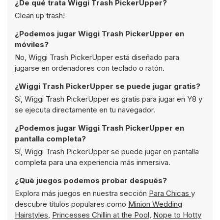
¿De qué trata Wiggi Trash PickerUpper?
Clean up trash!
¿Podemos jugar Wiggi Trash PickerUpper en
móviles?
No, Wiggi Trash PickerUpper está diseñado para
jugarse en ordenadores con teclado o ratón.
¿Wiggi Trash PickerUpper se puede jugar gratis?
Sí, Wiggi Trash PickerUpper es gratis para jugar en Y8 y
se ejecuta directamente en tu navegador.
¿Podemos jugar Wiggi Trash PickerUpper en
pantalla completa?
Sí, Wiggi Trash PickerUpper se puede jugar en pantalla
completa para una experiencia más inmersiva.
¿Qué juegos podemos probar después?
Explora más juegos en nuestra sección
Para Chicas
y
descubre títulos populares como
Minion Wedding
Hairstyles
,
Princesses Chillin at the Pool
,
Nope to Hotty