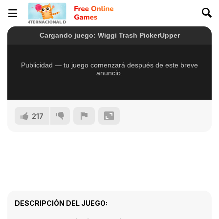
217
DESCRIPCIÓN DEL JUEGO: