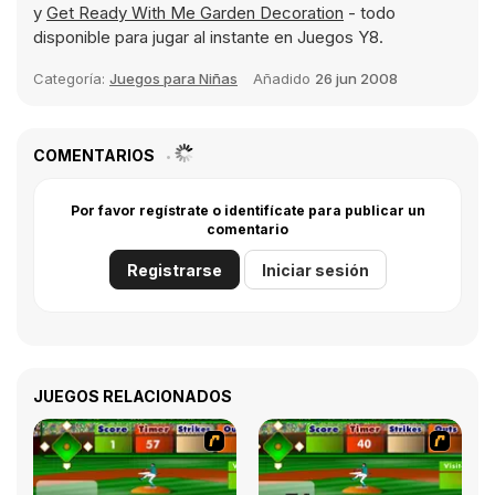
y
Get Ready With Me Garden Decoration
- todo
disponible para jugar al instante en Juegos Y8.
Categoría:
Juegos para Niñas
Añadido
26 jun 2008
COMENTARIOS
Por favor regístrate o identifícate para publicar un
comentario
Registrarse
Iniciar sesión
JUEGOS RELACIONADOS