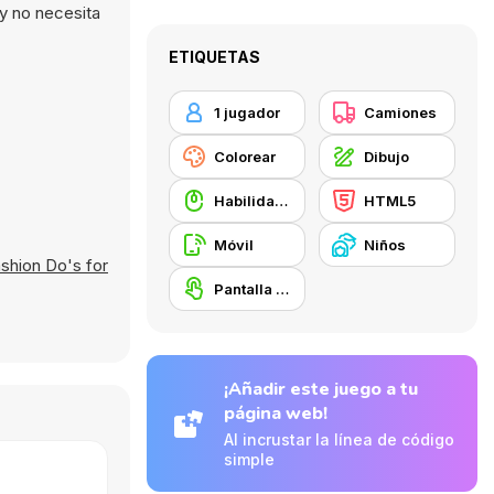
y no necesita
ETIQUETAS
1 jugador
Camiones
Colorear
Dibujo
Habilidad con el ratón
HTML5
Móvil
Niños
shion Do's for
Pantalla táctil
¡Añadir este juego a tu
página web!
Al incrustar la línea de código
simple