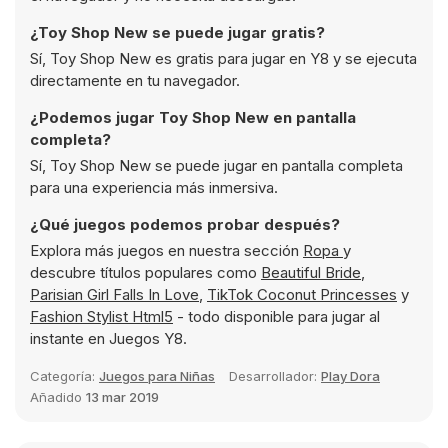
¿Toy Shop New se puede jugar gratis?
Sí, Toy Shop New es gratis para jugar en Y8 y se ejecuta
directamente en tu navegador.
¿Podemos jugar Toy Shop New en pantalla
completa?
Sí, Toy Shop New se puede jugar en pantalla completa
para una experiencia más inmersiva.
¿Qué juegos podemos probar después?
Explora más juegos en nuestra sección
Ropa
y
descubre títulos populares como
Beautiful Bride
,
Parisian Girl Falls In Love
,
TikTok Coconut Princesses
y
Fashion Stylist Html5
- todo disponible para jugar al
instante en Juegos Y8.
Categoría:
Juegos para Niñas
Desarrollador:
Play Dora
Añadido
13 mar 2019