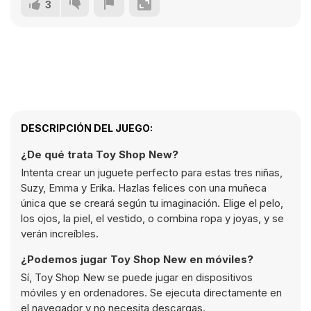
3
DESCRIPCIÓN DEL JUEGO:
¿De qué trata Toy Shop New?
Intenta crear un juguete perfecto para estas tres niñas,
Suzy, Emma y Erika. Hazlas felices con una muñeca
única que se creará según tu imaginación. Elige el pelo,
los ojos, la piel, el vestido, o combina ropa y joyas, y se
verán increíbles.
¿Podemos jugar Toy Shop New en móviles?
Sí, Toy Shop New se puede jugar en dispositivos
móviles y en ordenadores. Se ejecuta directamente en
el navegador y no necesita descargas.