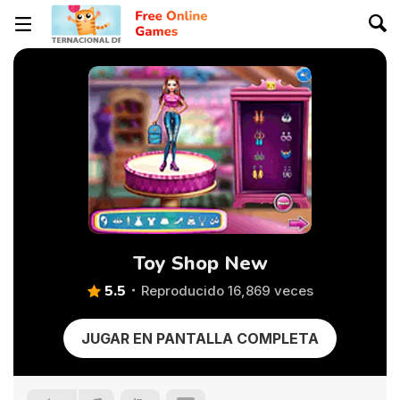
Toy Shop New
5.5
Reproducido 16,869 veces
JUGAR EN PANTALLA COMPLETA