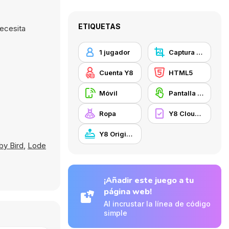
ETIQUETAS
necesita
1 jugador
Captura de Pantalla Y8
Cuenta Y8
HTML5
Móvil
Pantalla táctil
Ropa
Y8 Cloud Save
Y8 Originals
by Bird
,
Lode
¡Añadir este juego a tu
página web!
Al incrustar la línea de código
simple