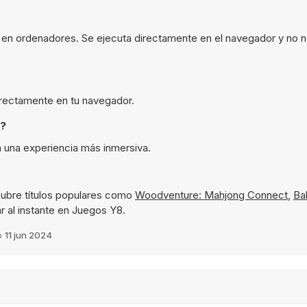
 y en ordenadores. Se ejecuta directamente en el navegador y no 
directamente en tu navegador.
a?
a una experiencia más inmersiva.
ubre títulos populares como
Woodventure: Mahjong Connect
,
Ba
r al instante en Juegos Y8.
o
11 jun 2024