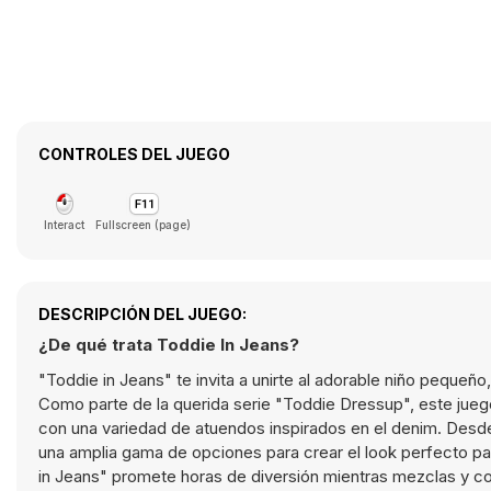
CONTROLES DEL JUEGO
Interact
Fullscreen (page)
DESCRIPCIÓN DEL JUEGO:
¿De qué trata Toddie In Jeans?
"Toddie in Jeans" te invita a unirte al adorable niño pequeñ
Como parte de la querida serie "Toddie Dressup", este juego 
con una variedad de atuendos inspirados en el denim. Desd
una amplia gama de opciones para crear el look perfecto par
in Jeans" promete horas de diversión mientras mezclas y c