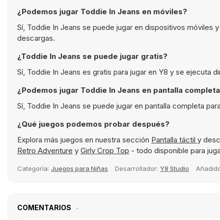
¿Podemos jugar Toddie In Jeans en móviles?
Sí, Toddie In Jeans se puede jugar en dispositivos móviles
descargas.
¿Toddie In Jeans se puede jugar gratis?
Sí, Toddie In Jeans es gratis para jugar en Y8 y se ejecuta 
¿Podemos jugar Toddie In Jeans en pantalla complet
Sí, Toddie In Jeans se puede jugar en pantalla completa par
¿Qué juegos podemos probar después?
Explora más juegos en nuestra sección
Pantalla táctil
y desc
Retro Adventure
y
Girly Crop Top
- todo disponible para juga
Categoría:
Juegos para Niñas
Desarrollador:
Y8 Studio
Añadid
COMENTARIOS