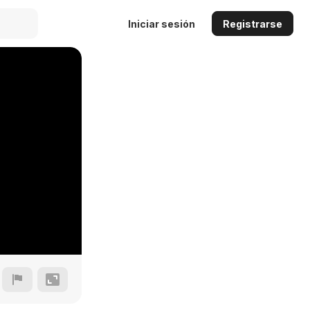
Iniciar sesión
Registrarse