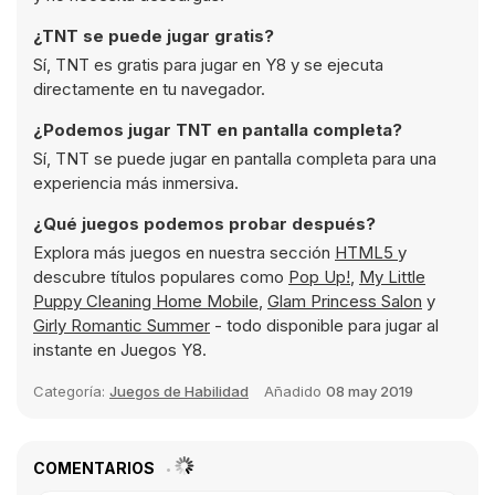
¿TNT se puede jugar gratis?
Sí, TNT es gratis para jugar en Y8 y se ejecuta
directamente en tu navegador.
¿Podemos jugar TNT en pantalla completa?
Sí, TNT se puede jugar en pantalla completa para una
experiencia más inmersiva.
¿Qué juegos podemos probar después?
Explora más juegos en nuestra sección
HTML5
y
descubre títulos populares como
Pop Up!
,
My Little
Puppy Cleaning Home Mobile
,
Glam Princess Salon
y
Girly Romantic Summer
- todo disponible para jugar al
instante en Juegos Y8.
Categoría:
Juegos de Habilidad
Añadido
08 may 2019
COMENTARIOS