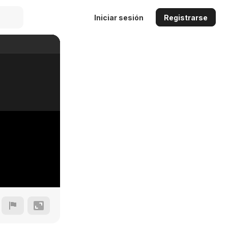
Iniciar sesión
Registrarse