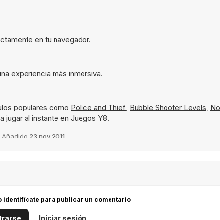
rectamente en tu navegador.
una experiencia más inmersiva.
tulos populares como
Police and Thief
,
Bubble Shooter Levels
,
No
a jugar al instante en Juegos Y8.
Añadido
23 nov 2011
 o identifícate para publicar un comentario
trarse
Iniciar sesión