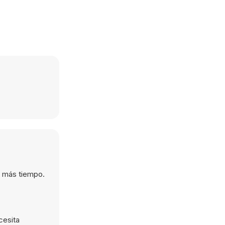
r más tiempo.
cesita