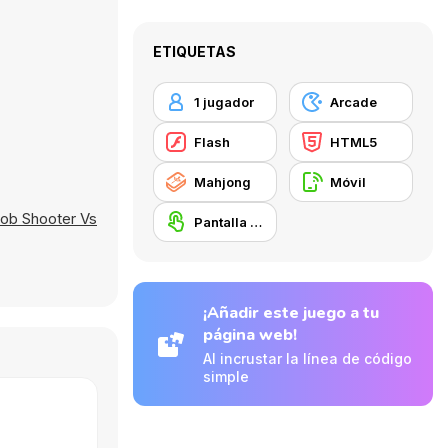
ETIQUETAS
1 jugador
Arcade
Flash
HTML5
Mahjong
Móvil
ob Shooter Vs
Pantalla táctil
¡Añadir este juego a tu
página web!
Al incrustar la línea de código
simple