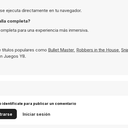
 se ejecuta directamente en tu navegador.
lla completa?
completa para una experiencia más inmersiva.
 títulos populares como
Bullet Master
,
Robbers in the House
,
Sni
 en Juegos Y8.
 o identifícate para publicar un comentario
trarse
Iniciar sesión