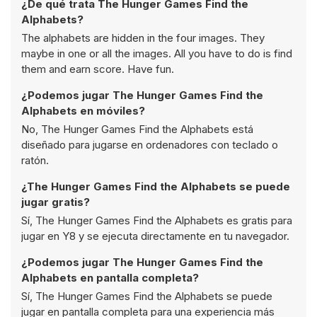
¿De qué trata The Hunger Games Find the
Alphabets?
The alphabets are hidden in the four images. They
maybe in one or all the images. All you have to do is find
them and earn score. Have fun.
¿Podemos jugar The Hunger Games Find the
Alphabets en móviles?
No, The Hunger Games Find the Alphabets está
diseñado para jugarse en ordenadores con teclado o
ratón.
¿The Hunger Games Find the Alphabets se puede
jugar gratis?
Sí, The Hunger Games Find the Alphabets es gratis para
jugar en Y8 y se ejecuta directamente en tu navegador.
¿Podemos jugar The Hunger Games Find the
Alphabets en pantalla completa?
Sí, The Hunger Games Find the Alphabets se puede
jugar en pantalla completa para una experiencia más