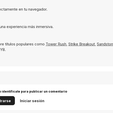
irectamente en tu navegador.
 una experiencia más inmersiva.
re títulos populares como
Tower Rush
,
Strike Breakout
,
Sandstor
 Y8.
 o identifícate para publicar un comentario
trarse
Iniciar sesión