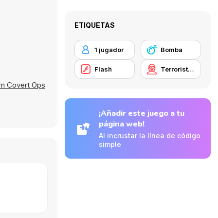
ETIQUETAS
1 jugador
Bomba
Flash
Terroristas
m Covert Ops
¡Añadir este juego a tu
página web!
Al incrustar la línea de código
simple