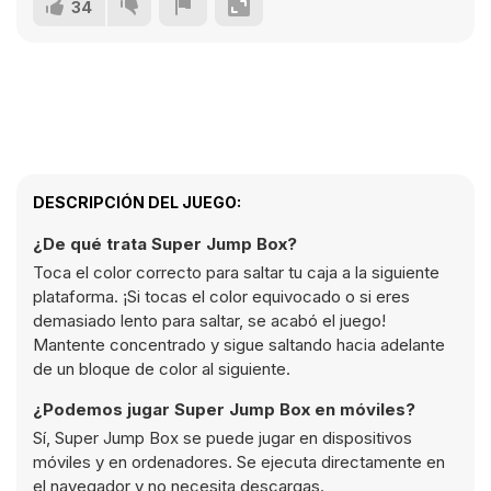
34
DESCRIPCIÓN DEL JUEGO:
¿De qué trata Super Jump Box?
Toca el color correcto para saltar tu caja a la siguiente
plataforma. ¡Si tocas el color equivocado o si eres
demasiado lento para saltar, se acabó el juego!
Mantente concentrado y sigue saltando hacia adelante
de un bloque de color al siguiente.
¿Podemos jugar Super Jump Box en móviles?
Sí, Super Jump Box se puede jugar en dispositivos
móviles y en ordenadores. Se ejecuta directamente en
el navegador y no necesita descargas.