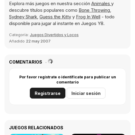
Explora más juegos en nuestra sección
Animales
y
descubre títulos populares como
Bone Throwing
,
Sydney Shark
,
Guess the Kitty
y
Frog In Well
- todo
disponible para jugar al instante en Juegos Y8.
Categoría:
Juegos Divertidos y Locos
Añadido
22 may 2007
COMENTARIOS
Por favor regístrate o identifícate para publicar un
comentario
Registrarse
Iniciar sesión
JUEGOS RELACIONADOS