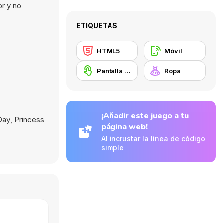
or y no
ETIQUETAS
HTML5
Móvil
Pantalla táctil
Ropa
¡Añadir este juego a tu
Day
,
Princess
página web!
Al incrustar la línea de código
simple