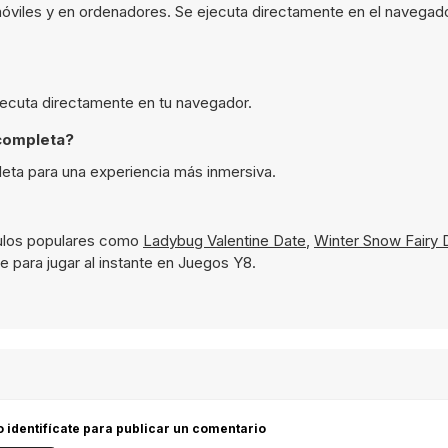
móviles y en ordenadores. Se ejecuta directamente en el navegad
ejecuta directamente en tu navegador.
completa?
leta para una experiencia más inmersiva.
tulos populares como
Ladybug Valentine Date
,
Winter Snow Fairy 
e para jugar al instante en Juegos Y8.
 o identifícate para publicar un comentario