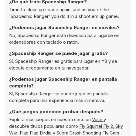
¿De qué trata Spaceship Ranger?
Time to clean up space again, and as you're the
'Spaceship Ranger' you do it in a shoot em up game.
¿Podemos jugar Spaceship Ranger en móviles?
No, Spaceship Ranger está diseñado para jugarse en
ordenadores con teclado o ratón.
¿Spaceship Ranger se puede jugar gratis?
Sí, Spaceship Ranger es gratis para jugar en Y8 y se
ejecuta directamente en tu navegador.
¿Podemos jugar Spaceship Ranger en pantalla
completa?
Sí, Spaceship Ranger se puede jugar en pantalla
completa para una experiencia más inmersiva.
¿Qué juegos podemos probar después?
Explora más juegos en nuestra sección
Volar
y
descubre títulos populares como
Fly Squirrel Fly 2
,
Sky
War
,
Flap Flap Birdie
y
Supra Crash Shooting Fly Cars
-