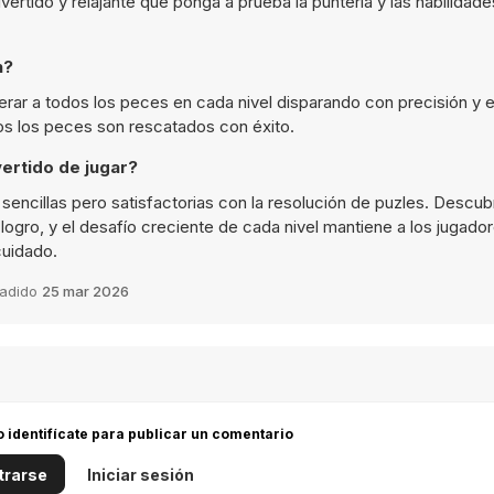
ertido y relajante que ponga a prueba la puntería y las habilidad
h?
iberar a todos los peces en cada nivel disparando con precisión y 
dos los peces son rescatados con éxito.
ertido de jugar?
encillas pero satisfactorias con la resolución de puzles. Descubr
logro, y el desafío creciente de cada nivel mantiene a los jugado
cuidado.
adido
25 mar 2026
 o identifícate para publicar un comentario
trarse
Iniciar sesión