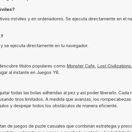
óviles?
itivos móviles y en ordenadores. Se ejecuta directamente en el n
s?
8 y se ejecuta directamente en tu navegador.
descubre títulos populares como
Monster Cafe
,
Lost Civilizations
ugar al instante en Juegos Y8.
itar todas las bolas adheridas al pez y así poder liberarlo. Cada n
 usando tiros limitados. A medida que avanzas, los rompecabezas
los y despejar todos los obstáculos de manera eficiente.
tan de juegos de puzle casuales que combinan estrategia y precis