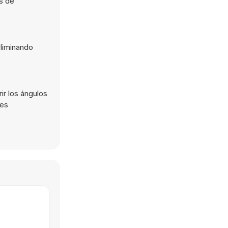
es de
eliminando
ir los ángulos
res