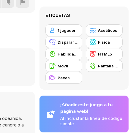
ETIQUETAS
1 jugador
Acuáticos
Disparar burbujas
Física
Habilidad con el ratón
HTML5
Móvil
Pantalla táctil
Peces
¡Añadir este juego a tu
página web!
a oceánica.
Al incrustar la línea de código
simple
e cangrejo a