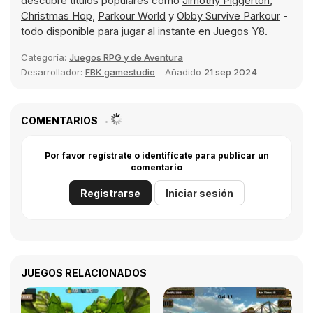
descubre títulos populares como
Jimothy Piggerton
,
Christmas Hop
,
Parkour World
y
Obby Survive Parkour
-
todo disponible para jugar al instante en Juegos Y8.
Categoría:
Juegos RPG y de Aventura
Desarrollador:
FBK gamestudio
Añadido
21 sep 2024
COMENTARIOS
Por favor regístrate o identifícate para publicar un
comentario
Registrarse
Iniciar sesión
JUEGOS RELACIONADOS