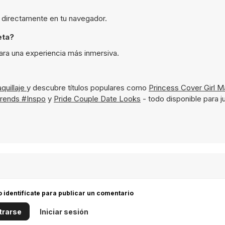
a directamente en tu navegador.
eta?
ara una experiencia más inmersiva.
quillaje
y descubre títulos populares como
Princess Cover Girl 
Trends #Inspo
y
Pride Couple Date Looks
- todo disponible para ju
 o identifícate para publicar un comentario
trarse
Iniciar sesión