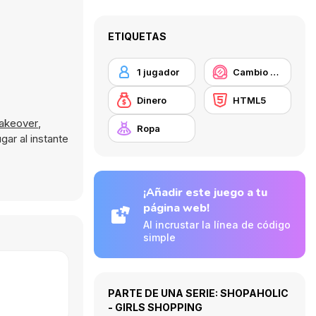
ETIQUETAS
1 jugador
Cambio de look / Maquillaje
Dinero
HTML5
Makeover
,
Ropa
gar al instante
¡Añadir este juego a tu
página web!
Al incrustar la línea de código
simple
PARTE DE UNA SERIE: SHOPAHOLIC
- GIRLS SHOPPING