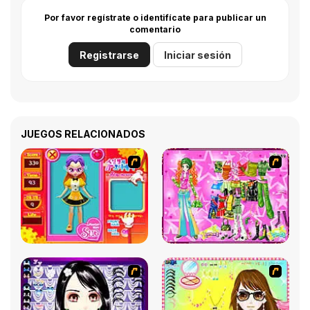
Por favor regístrate o identifícate para publicar un
comentario
Registrarse
Iniciar sesión
JUEGOS RELACIONADOS