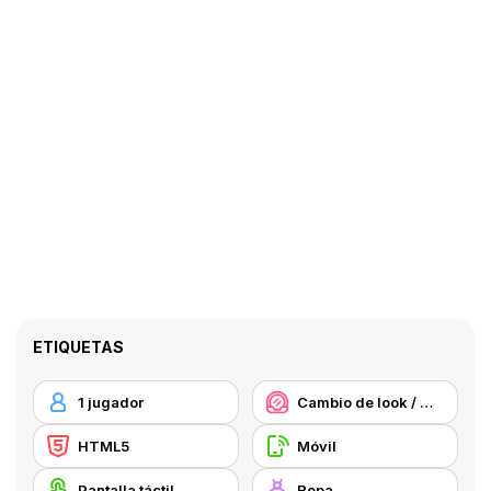
ETIQUETAS
1 jugador
Cambio de look / Maquillaje
HTML5
Móvil
Pantalla táctil
Ropa