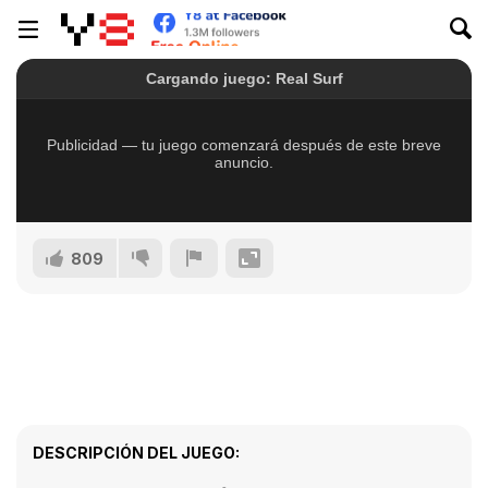
809
DESCRIPCIÓN DEL JUEGO: