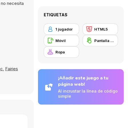
 no necesita
ETIQUETAS
1 jugador
HTML5
Móvil
Pantalla táctil
Ropa
ic
,
Fairies
¡Añadir este juego a tu
página web!
Al incrustar la línea de código
simple