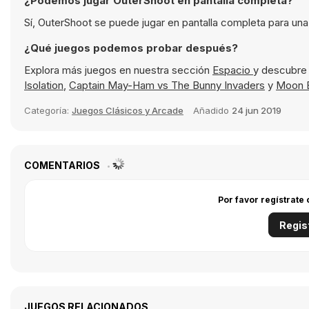
¿Podemos jugar OuterShoot en pantalla completa?
Sí, OuterShoot se puede jugar en pantalla completa para una
¿Qué juegos podemos probar después?
Explora más juegos en nuestra sección
Espacio
y descubre 
Isolation
,
Captain May-Ham vs The Bunny Invaders
y
Moon B
Categoría:
Juegos Clásicos y Arcade
Añadido
24 jun 2019
COMENTARIOS
Por favor regístrate
Regis
JUEGOS RELACIONADOS