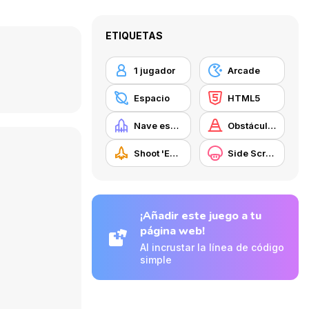
ETIQUETAS
1 jugador
Arcade
Espacio
HTML5
Nave espacial
Obstáculos
Shoot 'Em Up
Side Scrolling
¡Añadir este juego a tu
página web!
Al incrustar la línea de código
simple