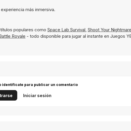
 experiencia más inmersiva.
títulos populares como
Space Lab Survival
,
Shoot Your Nightmar
attle Royale
- todo disponible para jugar al instante en Juegos Y
 o identifícate para publicar un comentario
trarse
Iniciar sesión