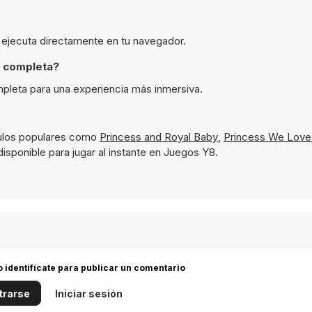
 ejecuta directamente en tu navegador.
a completa?
pleta para una experiencia más inmersiva.
tulos populares como
Princess and Royal Baby
,
Princess We Love
isponible para jugar al instante en Juegos Y8.
 o identifícate para publicar un comentario
trarse
Iniciar sesión