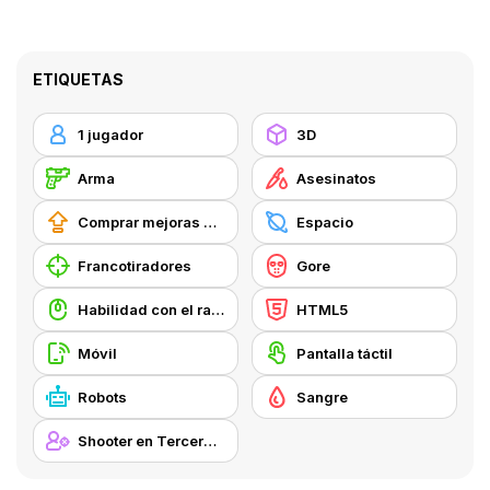
ETIQUETAS
1 jugador
3D
Arma
Asesinatos
Comprar mejoras de equipamiento
Espacio
Francotiradores
Gore
Habilidad con el ratón
HTML5
Móvil
Pantalla táctil
Robots
Sangre
Shooter en Tercera Persona