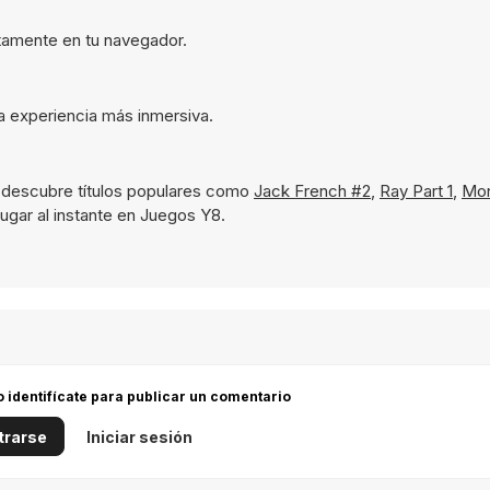
ctamente en tu navegador.
a experiencia más inmersiva.
 descubre títulos populares como
Jack French #2
,
Ray Part 1
,
Mo
jugar al instante en Juegos Y8.
 o identifícate para publicar un comentario
trarse
Iniciar sesión