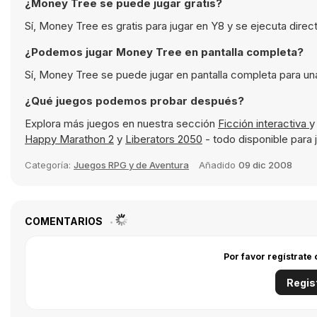
¿Money Tree se puede jugar gratis?
Sí, Money Tree es gratis para jugar en Y8 y se ejecuta dire
¿Podemos jugar Money Tree en pantalla completa?
Sí, Money Tree se puede jugar en pantalla completa para un
¿Qué juegos podemos probar después?
Explora más juegos en nuestra sección
Ficción interactiva
y
Happy Marathon 2
y
Liberators 2050
- todo disponible para 
Categoría:
Juegos RPG y de Aventura
Añadido
09 dic 2008
COMENTARIOS
Por favor regístrate
Regis