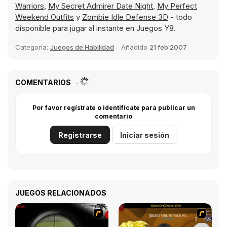
Warriors
,
My Secret Admirer Date Night
,
My Perfect
Weekend Outfits
y
Zombie Idle Defense 3D
- todo
disponible para jugar al instante en Juegos Y8.
Categoría:
Juegos de Habilidad
Añadido
21 feb 2007
COMENTARIOS
Por favor regístrate o identifícate para publicar un
comentario
Registrarse
Iniciar sesión
JUEGOS RELACIONADOS