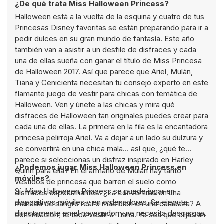
¿De qué trata Miss Halloween Princess?
Halloween está a la vuelta de la esquina y cuatro de tus
Princesas Disney favoritas se están preparando para ir a
pedir dulces en su gran mundo de fantasía. Este año
también van a asistir a un desfile de disfraces y cada
una de ellas sueña con ganar el título de Miss Princesa
de Halloween 2017. Así que parece que Ariel, Mulán,
Tiana y Cenicienta necesitan tu consejo experto en este
flamante juego de vestir para chicas con temática de
Halloween. Ven y únete a las chicas y mira qué
disfraces de Halloween tan originales puedes crear para
cada una de ellas. La primera en la fila es la encantadora
princesa pelirroja Ariel. Va a dejar a un lado su dulzura y
se convertirá en una chica mala… así que, ¿qué te
parece si seleccionas un disfraz inspirado en Harley
¿Podemos jugar Miss Halloween Princess en
Quinn para ella? En el armario de Mulán hay tanto
móviles?
vestidos de princesa que barren el suelo como
Sí, Miss Halloween Princess se puede jugar en
disfraces espeluznantes. ¿La convertirás en una
dispositivos móviles y en ordenadores. Se ejecuta
monada de sangre real o más bien en una calabaza? A
directamente en el navegador y no necesita descargas.
continuación, te toca vestir a Tiana. Ya sea que elijas un