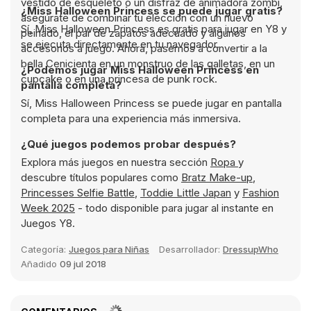
vestido de esqueleto o un disfraz de animadora zombi,
¿Miss Halloween Princess se puede jugar gratis?
asegúrate de combinar tu elección con un nuevo
Sí, Miss Halloween Princess es gratis para jugar en Y8 y
peinado, el par de zapatos adecuado y algunos
se ejecuta directamente en tu navegador.
accesorios a juego. Ahora, pasemos a convertir a la
bella Cenicienta en un monstruo de las galletas, en un
¿Podemos jugar Miss Halloween Princess en
cupcake o en una princesa de punk rock.
pantalla completa?
Sí, Miss Halloween Princess se puede jugar en pantalla
completa para una experiencia más inmersiva.
¿Qué juegos podemos probar después?
Explora más juegos en nuestra sección
Ropa
y
descubre títulos populares como
Bratz Make-up
,
Princesses Selfie Battle
,
Toddie Little Japan
y
Fashion
Week 2025
- todo disponible para jugar al instante en
Juegos Y8.
Categoría:
Juegos para Niñas
Desarrollador:
DressupWho
Añadido
09 jul 2018