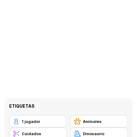
ETIQUETAS
1 jugador
Animales
Cuidados
Dinosaurio