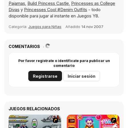
Pajamas
,
Build Princess Castle
,
Princesses as College
Divas
y
Princesses Cool #Denim Outfits
- todo
disponible para jugar al instante en Juegos Y8.
Categoría:
Juegos para Niñas
Añadido
14 nov 2007
COMENTARIOS
Por favor regístrate o identifícate para publicar un
comentario
Registrarse
Iniciar sesión
JUEGOS RELACIONADOS