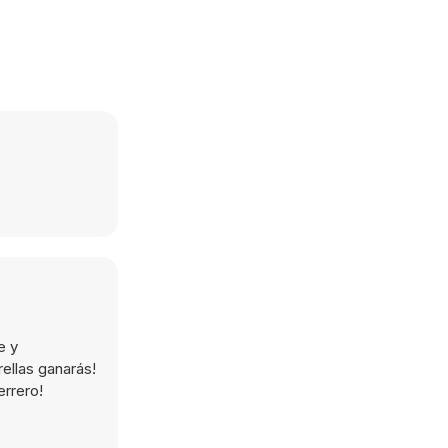
e y
ellas ganarás!
errero!