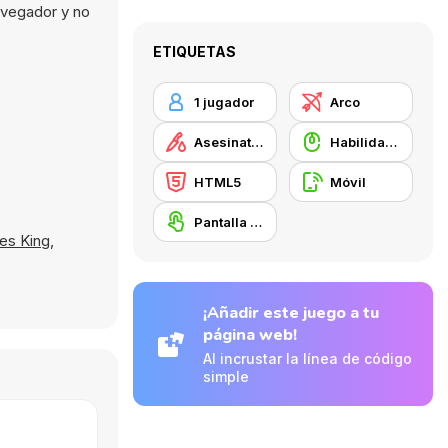
avegador y no
ETIQUETAS
1 jugador
Arco
Asesinatos
Habilidad con el ratón
HTML5
Móvil
Pantalla táctil
es King
,
¡Añadir este juego a tu
página web!
Al incrustar la línea de código
simple