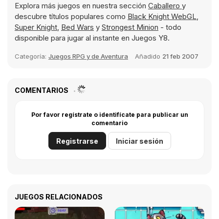
Explora más juegos en nuestra sección
Caballero
y
descubre títulos populares como
Black Knight WebGL
,
Super Knight
,
Bed Wars
y
Strongest Minion
- todo
disponible para jugar al instante en Juegos Y8.
Categoría:
Juegos RPG y de Aventura
Añadido
21 feb 2007
COMENTARIOS
Por favor regístrate o identifícate para publicar un
comentario
Registrarse
Iniciar sesión
JUEGOS RELACIONADOS