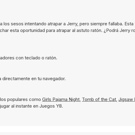
os sesos intentando atrapar a Jerry, pero siempre fallaba. Esta
char esta oportunidad para atrapar al astuto ratón. ¿Podrá Jerry r
adores con teclado o ratón.
ta directamente en tu navegador.
tulos populares como
Girls Pajama Night
,
Tomb of the Cat
,
Jigsaw 
jugar al instante en Juegos Y8.