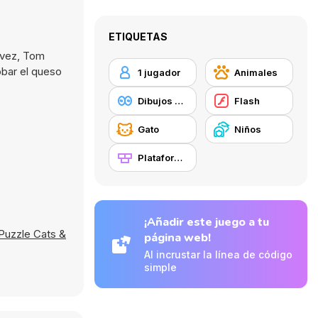
ETIQUETAS
 vez, Tom
obar el queso
1 jugador
Animales
Dibujos Animados
Flash
Gato
Niños
Plataformas
¡Añadir este juego a tu
Puzzle Cats &
página web!
Al incrustar la línea de código
simple