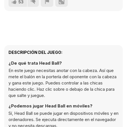
53
DESCRIPCIÓN DEL JUEGO:
¿De qué trata Head Ball?
En este juego necesitas anotar con la cabeza. Así que
mete el balón en la portería del oponente con la cabeza
y gana este juego. Puedes controlar a las chicas
haciendo clic. Haz clic sobre o debajo de la chica para
que salte y juegue.
¿Podemos jugar Head Ball en móviles?
Sí, Head Ball se puede jugar en dispositivos móviles y en
ordenadores. Se ejecuta directamente en el navegador
y no necesita descargas.