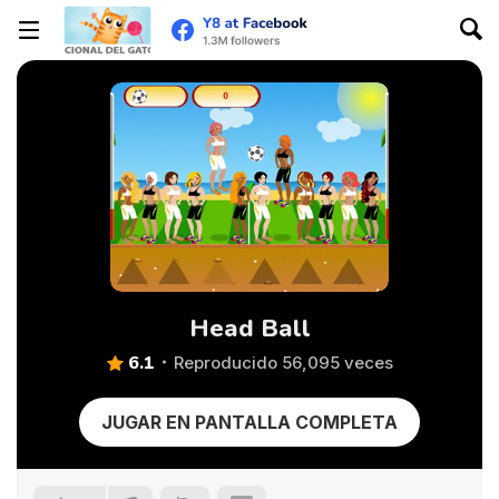
Head Ball
6.1
Reproducido 56,095 veces
JUGAR EN PANTALLA COMPLETA