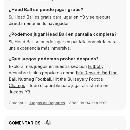
¿Head Ball se puede jugar gratis?
Sí, Head Ball es gratis para jugar en Y8 y se ejecuta
directamente en tu navegador.
¿Podemos jugar Head Ball en pantalla completa?
Sí, Head Ball se puede jugar en pantalla completa para
una experiencia más inmersiva.
¿Qué juegos podemos probar después?
Explora más juegos en nuestra sección
Fútbol
y
descubre títulos populares como
Fifa Rewind: Find the
Ball
,
Nutmeg Football
,
Hit the Bullseye
y
Football
Champs
- todo disponible para jugar al instante en
Juegos Y8.
Categoría:
Juegos de Deportes
Añadido
04 sep 2019
COMENTARIOS