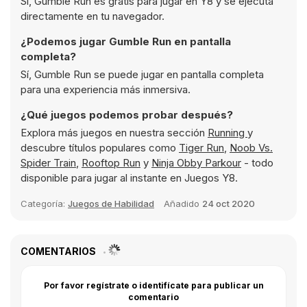
Sí, Gumble Run es gratis para jugar en Y8 y se ejecuta
directamente en tu navegador.
¿Podemos jugar Gumble Run en pantalla
completa?
Sí, Gumble Run se puede jugar en pantalla completa
para una experiencia más inmersiva.
¿Qué juegos podemos probar después?
Explora más juegos en nuestra sección
Running
y
descubre títulos populares como
Tiger Run
,
Noob Vs.
Spider Train
,
Rooftop Run
y
Ninja Obby Parkour
- todo
disponible para jugar al instante en Juegos Y8.
Categoría:
Juegos de Habilidad
Añadido
24 oct 2020
COMENTARIOS
Por favor regístrate o identifícate para publicar un
comentario