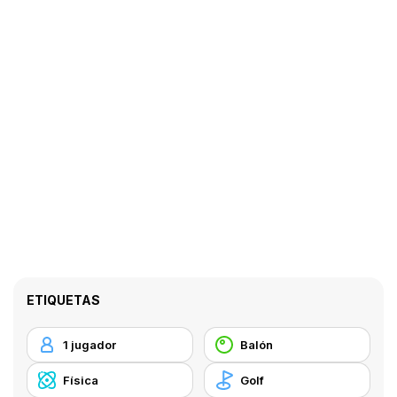
ETIQUETAS
1 jugador
Balón
Física
Golf