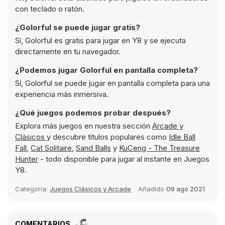
con teclado o ratón.
¿Golorful se puede jugar gratis?
Sí, Golorful es gratis para jugar en Y8 y se ejecuta
directamente en tu navegador.
¿Podemos jugar Golorful en pantalla completa?
Sí, Golorful se puede jugar en pantalla completa para una
experiencia más inmersiva.
¿Qué juegos podemos probar después?
Explora más juegos en nuestra sección
Arcade y
Clásicos
y descubre títulos populares como
Idle Ball
Fall
,
Cat Solitaire
,
Sand Balls
y
KuCeng - The Treasure
Hunter
- todo disponible para jugar al instante en Juegos
Y8.
Categoría:
Juegos Clásicos y Arcade
Añadido
09 ago 2021
COMENTARIOS