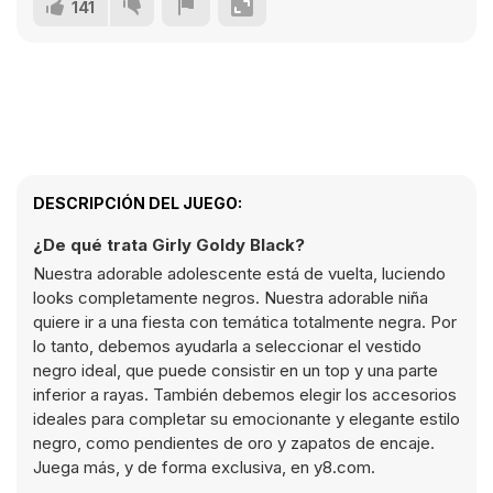
141
DESCRIPCIÓN DEL JUEGO:
¿De qué trata Girly Goldy Black?
Nuestra adorable adolescente está de vuelta, luciendo
looks completamente negros. Nuestra adorable niña
quiere ir a una fiesta con temática totalmente negra. Por
lo tanto, debemos ayudarla a seleccionar el vestido
negro ideal, que puede consistir en un top y una parte
inferior a rayas. También debemos elegir los accesorios
ideales para completar su emocionante y elegante estilo
negro, como pendientes de oro y zapatos de encaje.
Juega más, y de forma exclusiva, en y8.com.