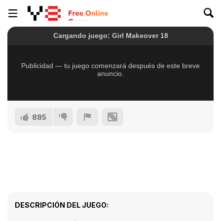
885
DESCRIPCIÓN DEL JUEGO: