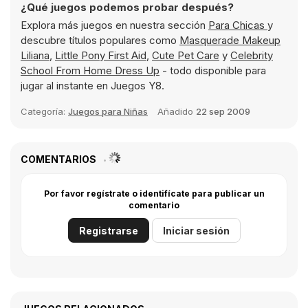
¿Qué juegos podemos probar después?
Explora más juegos en nuestra sección
Para Chicas
y
descubre títulos populares como
Masquerade Makeup
Liliana
,
Little Pony First Aid
,
Cute Pet Care
y
Celebrity
School From Home Dress Up
- todo disponible para
jugar al instante en Juegos Y8.
Categoría:
Juegos para Niñas
Añadido
22 sep 2009
COMENTARIOS
Por favor regístrate o identifícate para publicar un
comentario
Registrarse
Iniciar sesión