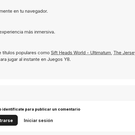
tamente en tu navegador.
 experiencia más inmersiva.
 títulos populares como
Sift Heads World - Ultimatum
,
The Jersey
ara jugar al instante en Juegos Y8.
 o identifícate para publicar un comentario
trarse
Iniciar sesión