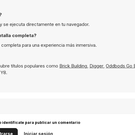
?
 y se ejecuta directamente en tu navegador.
talla completa?
a completa para una experiencia más inmersiva.
ubre títulos populares como
Brick Building
,
Digger
,
Oddbods Go 
 Y8.
 o identifícate para publicar un comentario
trarse
Iniciar sesión