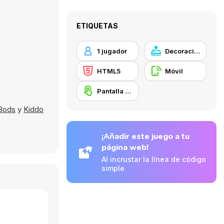
ETIQUETAS
1 jugador
Decoración
HTML5
Móvil
Pantalla táctil
Bods
y
Kiddo
¡Añadir este juego a tu
página web!
Al incrustar la línea de código
simple